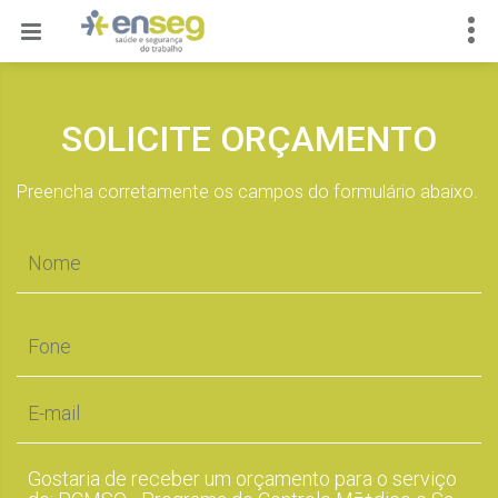
SOLICITE ORÇAMENTO
Preencha corretamente os campos do formulário abaixo.