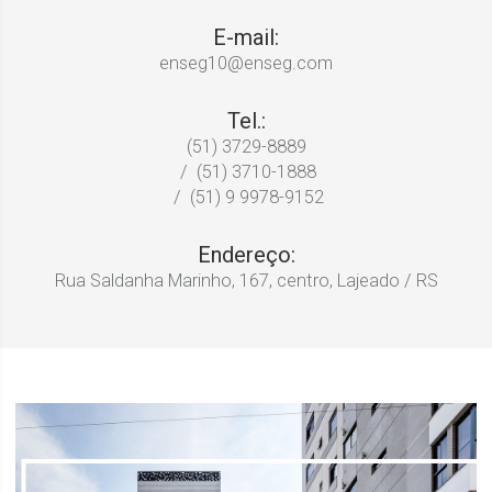
E-mail:
enseg10@enseg.com
Tel.:
(51) 3729-8889
/
(51) 3710-1888
/
(51) 9 9978-9152
Endereço:
Rua Saldanha Marinho, 167, centro, Lajeado / RS